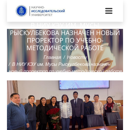
В НИУ КЭУ ИМ. МУСЫ
РЫСКУЛБЕКОВА НАЗНАЧЕН НОВЫЙ
ПРОРЕКТОР ПО УЧЕБНО-
МЕТОДИЧЕСКОЙ РАБОТЕ
Главная
Новости
В НИУ КЭУ им. Мусы Рыскулбекова назначен
новый проректор по учебно-методической работе