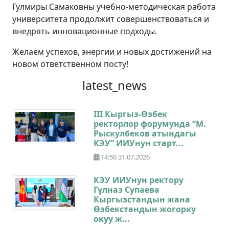
Гулмиры Самаковны учебно-методическая работа
университета продолжит совершенствоваться и
внедрять инновационные подходы.
Желаем успехов, энергии и новых достижений на
новом ответственном посту!
latest_news
III Кыргыз-Өзбек
ректорлор форумунда “М.
Рыскулбеков атындагы
КЭУ” ИИУнун старт...
14:50 31.07.2026
КЭУ ИИУнун ректору
Гүлназ Супаева
Кыргызстандын жана
Өзбекстандын жогорку
окуу ж...