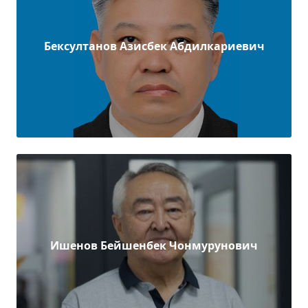
Бексултанов Азисбек Абдилкариевич
Ишенов Бейшенбек Чонмурунович