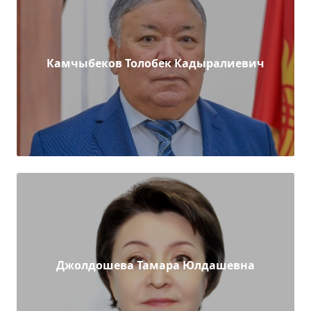
Камчыбеков Толобек Кадыралиевич
Джолдошева Тамара Юлдашевна