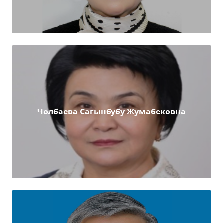
Чолбаева Сагынбубу Жумабековна