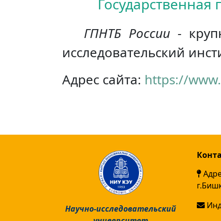
Государственная 
ГПНТБ России -
круп
исследовательский инст
Адрес сайта:
https://www
Конт
Адре
г.Биш
Инд
Научно-исследовательский
университет