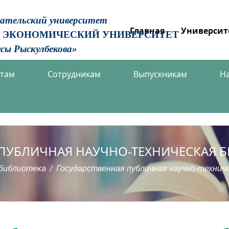
вательский университет
Главная
Университ
 ЭКОНОМИЧЕСКИЙ УНИВЕРСИТЕТ
сы Рыскулбекова»
нтам
Сотрудникам
Выпускникам
Н
ПУБЛИЧНАЯ НАУЧНО-ТЕХНИЧЕСКАЯ 
библиотека
Государственная публичная научно-технич