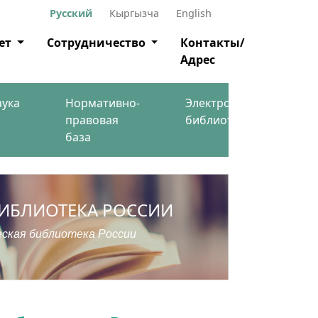
Русский
Кыргызча
English
ет
Сотрудничество
Контакты/
Адрес
аука
Нормативно-
Электронная
правовая
библиотека
база
БИБЛИОТЕКА РОССИИ
еская библиотека России