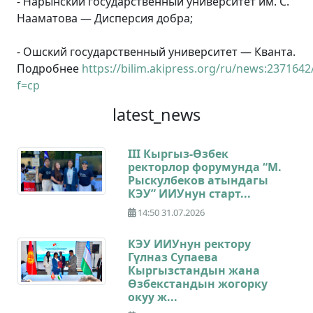
- Нарынский государственный университет им. С.
Нааматова — Дисперсия добра;
- Ошский государственный университет — Кванта.
Подробнее
https://bilim.akipress.org/ru/news:2371642
f=cp
latest_news
III Кыргыз-Өзбек
ректорлор форумунда “М.
Рыскулбеков атындагы
КЭУ” ИИУнун старт...
14:50 31.07.2026
КЭУ ИИУнун ректору
Гүлназ Супаева
Кыргызстандын жана
Өзбекстандын жогорку
окуу ж...