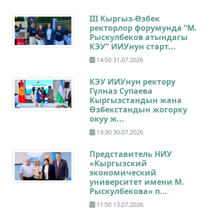
III Кыргыз-Өзбек
ректорлор форумунда “М.
Рыскулбеков атындагы
КЭУ” ИИУнун старт...
14:50 31.07.2026
КЭУ ИИУнун ректору
Гүлназ Супаева
Кыргызстандын жана
Өзбекстандын жогорку
окуу ж...
13:30 30.07.2026
Представитель НИУ
«Кыргызский
экономический
университет имени М.
Рыскулбекова» п...
11:50 13.07.2026