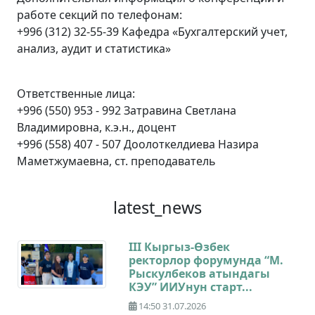
работе секций по телефонам:
+996 (312) 32-55-39 Кафедра «Бухгалтерский учет,
анализ, аудит и статистика»
Ответственные лица:
+996 (550) 953 - 992 Затравина Светлана
Владимировна, к.э.н., доцент
+996 (558) 407 - 507 Доолоткелдиева Назира
Маметжумаевна, ст. преподаватель
latest_news
III Кыргыз-Өзбек
ректорлор форумунда “М.
Рыскулбеков атындагы
КЭУ” ИИУнун старт...
14:50 31.07.2026