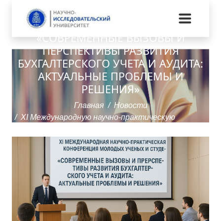
ПРАКТИЧЕСКУЮ КОНФЕРЕНЦИЮ
МОЛОДЫХ УЧЕНЫХ И СТУДЕНТОВ
«СОВРЕМЕННЫЕ ВЫЗОВЫ И
ПЕРСПЕКТИВЫ РАЗВИТИЯ
БУХГАЛТЕРСКОГО УЧЕТА И АУДИТА:
АКТУАЛЬНЫЕ ПРОБЛЕМЫ И
РЕШЕНИЯ»
Главная
Новости
ХI Международную научно-практическую
конференцию молодых ученых и студентов
«Современные вызовы и перспективы развития
бухгалтерского учета и аудита: актуальные
проблемы и решения»