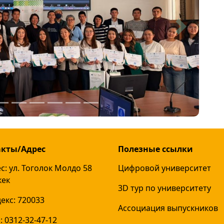
Next
акты/Адрес
Полезные ссылки
с: ул. Тоголок Молдо 58
Цифровой университет
кек
3D тур по университету
екс: 720033
Ассоциация выпускников
: 0312-32-47-12