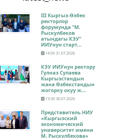
III Кыргыз-Өзбек
ректорлор
форумунда “М.
Рыскулбеков
атындагы КЭУ”
ИИУнун старт...
14:50 31.07.2026
КЭУ ИИУнун ректору
Гүлназ Супаева
Кыргызстандын
жана Өзбекстандын
жогорку окуу ж...
13:30 30.07.2026
Представитель НИУ
«Кыргызский
экономический
университет имени
М. Рыскулбекова»