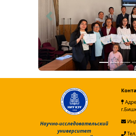
Previous
Конт
Адре
г.Биш
Инд
Научно-исследовательский
университет
Тел.