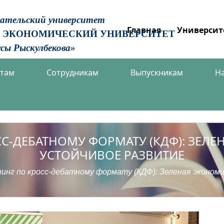
вательский университет
Главная
Университ
 ЭКОНОМИЧЕСКИЙ УНИВЕРСИТЕТ
сы Рыскулбекова»
нтам
Сотрудникам
Выпускникам
Н
С-ДЕБАТНОМУ ФОРМАТУ (КДФ): ЗЕЛ
УСТОЙЧИВОЕ РАЗВИТИЕ
нинг по кросс-дебатному формату (КДФ): Зеленая экономи