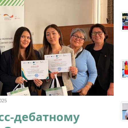
025
осс-дебатному