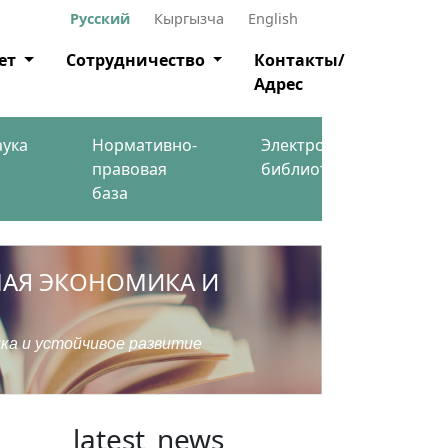
Русский
Кыргызча
English
ет
Сотрудничество
Контакты/
Адрес
аука
Нормативно-
Электронная
правовая
библиотека
база
ЕНАЯ ЭКОНОМИКА И
ка и устойчивое развитие
latest_news