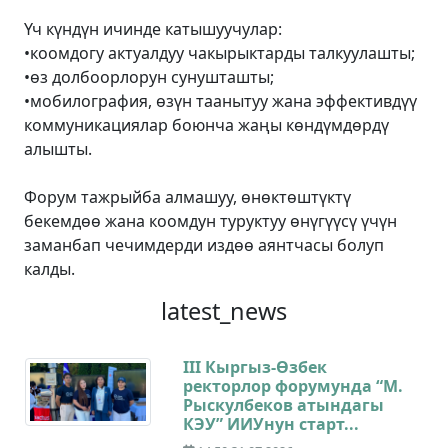
Үч күндүн ичинде катышуучулар:
•коомдогу актуалдуу чакырыктарды талкуулашты;
•өз долбоорлорун сунушташты;
•мобилография, өзүн таанытуу жана эффективдүү
коммуникациялар боюнча жаңы көндүмдөрдү
алышты.
Форум тажрыйба алмашуу, өнөктөштүктү
бекемдөө жана коомдун туруктуу өнүгүүсү үчүн
заманбап чечимдерди издөө аянтчасы болуп
калды.
latest_news
III Кыргыз-Өзбек
ректорлор форумунда “М.
Рыскулбеков атындагы
КЭУ” ИИУнун старт...