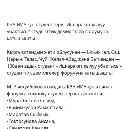
КЭУ ИИУнун студенттери “Иш-аракет кылуу
убактысы” студенттик демилгелер форумуна
катышышты
Кыргызстандын жети облусунан — Ысык-Көл, Ош,
Нарын, Талас, Чүй, Жалал-Абад жана Баткенден —
100дөн ашык студент «Иш-аракет кылуу убактысы»
студенттик демилгелер форумуна катышышты.
М. Рыскулбеков атындагы КЭУ ИИУнун атынан
форумга төмөнкү студенттер катышышты:
•Муратбекова Сезим,
•Райимкулов Рахматтила,
•Маратов Сыймык,
•Токтосунова Айсана,
•Саметова Камиля.