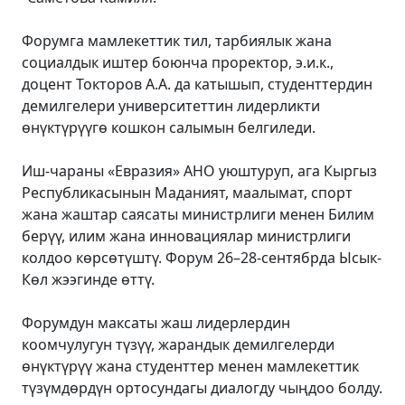
Форумга мамлекеттик тил, тарбиялык жана
социалдык иштер боюнча проректор, э.и.к.,
доцент Токторов А.А. да катышып, студенттердин
демилгелери университеттин лидерликти
өнүктүрүүгө кошкон салымын белгиледи.
Иш-чараны «Евразия» АНО уюштуруп, ага Кыргыз
Республикасынын Маданият, маалымат, спорт
жана жаштар саясаты министрлиги менен Билим
берүү, илим жана инновациялар министрлиги
колдоо көрсөтүштү. Форум 26–28-сентябрда Ысык-
Көл жээгинде өттү.
Форумдун максаты жаш лидерлердин
коомчулугун түзүү, жарандык демилгелерди
өнүктүрүү жана студенттер менен мамлекеттик
түзүмдөрдүн ортосундагы диалогду чыңдоо болду.