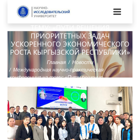
МЕЖДУНАРОДНАЯ НАУЧНО-
ПРАКТИЧЕСКАЯ КОНФЕРЕНЦИЯ НА
ТЕМУ: «ПУТИ РЕШЕНИЯ
ПРИОРИТЕТНЫХ ЗАДАЧ
УСКОРЕННОГО ЭКОНОМИЧЕСКОГО
РОСТА КЫРГЫЗСКОЙ РЕСПУБЛИКИ»
Главная
Новости
Международная научно-практическая
конференция на тему: «Пути решения
приоритетных задач ускоренного экономического
роста Кыргызской Республики»