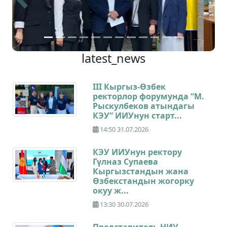
Previous
Next
latest_news
III Кыргыз-Өзбек
ректорлор форумунда “М.
Рыскулбеков атындагы
КЭУ” ИИУнун старт...
14:50 31.07.2026
КЭУ ИИУнун ректору
Гүлназ Супаева
Кыргызстандын жана
Өзбекстандын жогорку
окуу ж...
13:30 30.07.2026
Представитель НИУ