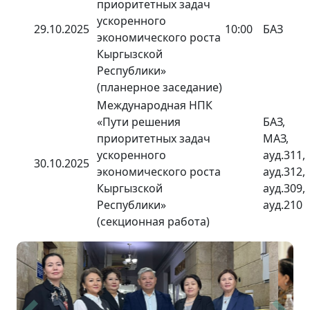
приоритетных задач
ускоренного
29.10.2025
10:00
БАЗ
экономического роста
Кыргызской
Республики»
(планерное заседание)
Международная НПК
«Пути решения
БАЗ,
приоритетных задач
МАЗ,
ускоренного
ауд.311,
30.10.2025
экономического роста
ауд.312,
Кыргызской
ауд.309,
Республики»
ауд.210
(секционная работа)