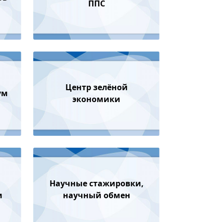
ППС
Центр зелёной
ум
экономики
,
Научные стажировки,
и
научный обмен