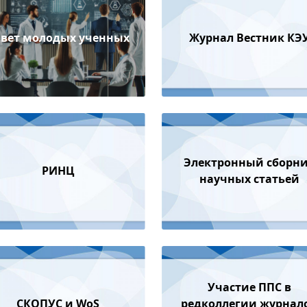
овет молодых ученных
Журнал Вестник КЭ
Электронный сборн
РИНЦ
научных статьей
Участие ППС в
СКОПУС и WoS
редколлегии журнал