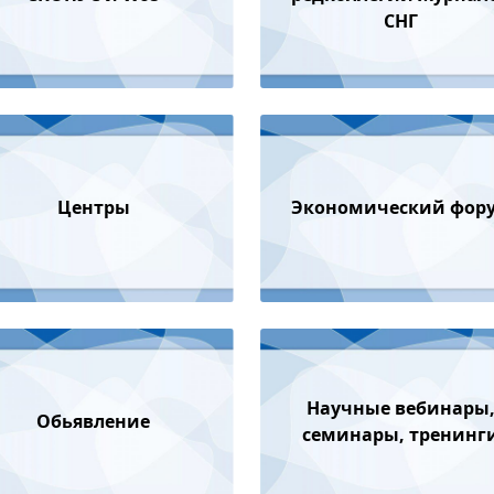
СНГ
Центры
Экономический фор
Научные вебинары
Обьявление
семинары, тренинг