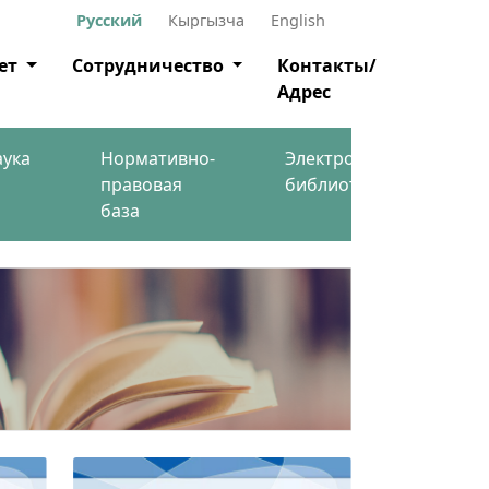
Русский
Кыргызча
English
ет
Сотрудничество
Контакты/
Адрес
аука
Нормативно-
Электронная
правовая
библиотека
база