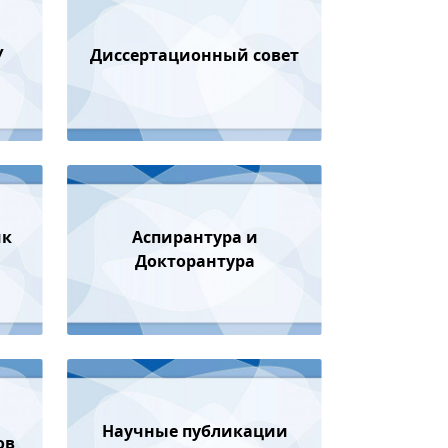
У
Диссертационный совет
ик
Аспирантура и
Докторантура
Научные публикации
ов