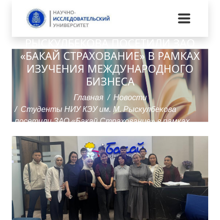
СТУДЕНТЫ НИУ КЭУ ИМ. М.
РЫСКУЛБЕКОВА ПОСЕТИЛИ ЗАО
«БАКАЙ СТРАХОВАНИЕ» В РАМКАХ
ИЗУЧЕНИЯ МЕЖДУНАРОДНОГО
БИЗНЕСА
Главная
Новости
Студенты НИУ КЭУ им. М. Рыскулбекова
посетили ЗАО «Бакай Страхование» в рамках
изучения международного бизнеса