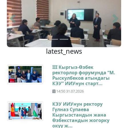
Previous
Next
latest_news
III Кыргыз-Өзбек
ректорлор форумунда “М.
Рыскулбеков атындагы
КЭУ” ИИУнун старт...
14:50 31.07.2026
КЭУ ИИУнун ректору
Гүлназ Супаева
Кыргызстандын жана
Өзбекстандын жогорку
окуу ж...