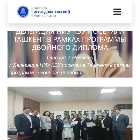
ДЕЛЕГАЦИЯ НИУ КЭУ ПОСЕТИЛА
ТАШКЕНТ В РАМКАХ ПРОГРАММЫ
ДВОЙНОГО ДИПЛОМА
Главная
Новости
Делегация НИУ КЭУ посетила Ташкент в рамках
программы двойного диплома