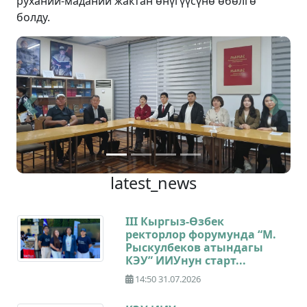
руханий-маданий жактан өнүгүүсүнө өбөлгө
болду.
Previous
Next
latest_news
III Кыргыз-Өзбек
ректорлор форумунда “М.
Рыскулбеков атындагы
КЭУ” ИИУнун старт...
14:50 31.07.2026