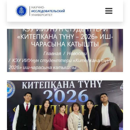
КЭУ ИИУНУН СТУДЕНТТЕРИ
«КИТЕПКАНА ТҮНҮ – 2026» ИШ-
ЧАРАСЫНА КАТЫШТЫ
Главная
Новости
КЭУ ИИУнун студенттери «Китепкана түнү –
2026» иш-чарасына катышты