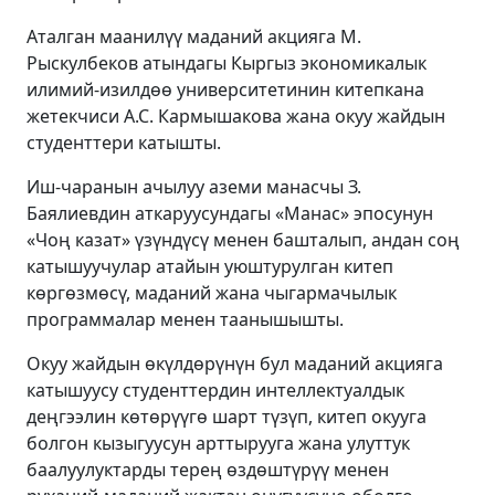
Аталган маанилүү маданий акцияга М.
Рыскулбеков атындагы Кыргыз экономикалык
илимий-изилдөө университетинин китепкана
жетекчиси А.С. Кармышакова жана окуу жайдын
студенттери катышты.
Иш-чаранын ачылуу аземи манасчы З.
Баялиевдин аткаруусундагы «Манас» эпосунун
«Чоң казат» үзүндүсү менен башталып, андан соң
катышуучулар атайын уюштурулган китеп
көргөзмөсү, маданий жана чыгармачылык
программалар менен таанышышты.
Окуу жайдын өкүлдөрүнүн бул маданий акцияга
катышуусу студенттердин интеллектуалдык
деңгээлин көтөрүүгө шарт түзүп, китеп окууга
болгон кызыгуусун арттырууга жана улуттук
баалуулуктарды терең өздөштүрүү менен