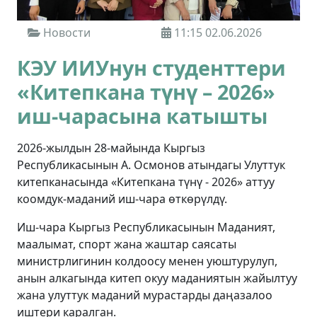
Новости
11:15 02.06.2026
КЭУ ИИУнун студенттери
«Китепкана түнү – 2026»
иш-чарасына катышты
2026-жылдын 28-майында Кыргыз
Республикасынын А. Осмонов атындагы Улуттук
китепканасында «Китепкана түнү - 2026» аттуу
коомдук-маданий иш-чара өткөрүлдү.
Иш-чара Кыргыз Республикасынын Маданият,
маалымат, спорт жана жаштар саясаты
министрлигинин колдоосу менен уюштурулуп,
анын алкагында китеп окуу маданиятын жайылтуу
жана улуттук маданий мурастарды даңазалоо
иштери каралган.